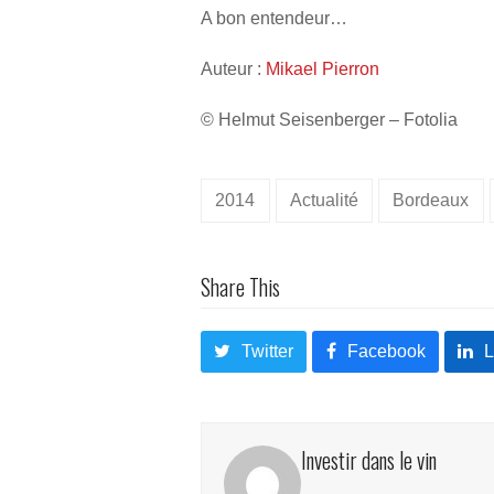
A bon entendeur…
Auteur :
Mikael Pierron
© Helmut Seisenberger – Fotolia
2014
Actualité
Bordeaux
Share This
Twitter
Facebook
L
Investir dans le vin