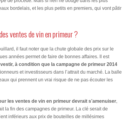
 type de procédé. Mais si rien ne bouge dans les plus
ux bordelais, et les plus petits en premiers, qui vont pâtir
 des ventes de vin en primeur ?
llard, il faut noter que la chute globale des prix sur le
es années permet de faire de bonnes affaires. Il est
vestir, à condition que la campagne de primeur 2014
ctionneurs et investisseurs dans l’attrait du marché. La balle
aux qui prennent un vrai risque de ne pas écouter les
our les ventes de vin en primeur devrait s’amenuiser
,
rait la fin des campagnes de primeur. La clé serait de
ent inférieurs aux prix de bouteilles de millésimes